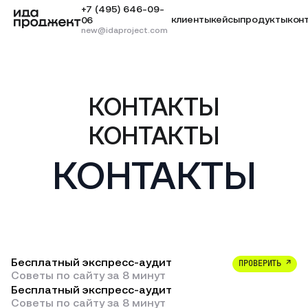
+7 (495) 646-09-
клиенты
кейсы
продукты
кон
06
new@idaproject.com
КОНТАКТЫ
КОНТАКТЫ
КОНТАКТЫ
Бесплатный экспресс-аудит
ПРОВЕРИТЬ ↗
Советы по сайту за 8 минут
Бесплатный экспресс-аудит
Советы по сайту за 8 минут